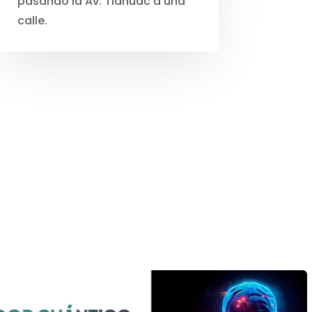
pasando la Av. Tláhuac a una
calle.