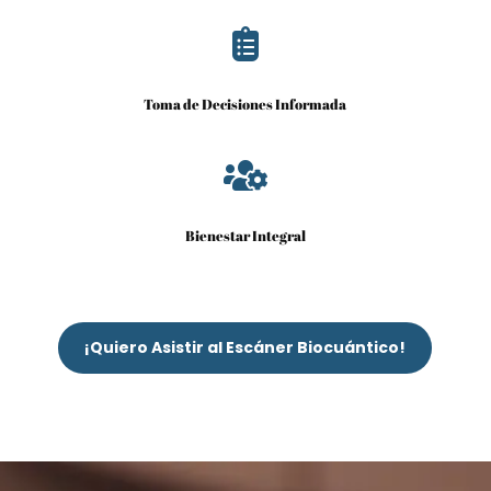

Toma de Decisiones Informada

Bienestar Integral
¡Quiero Asistir al Escáner Biocuántico!