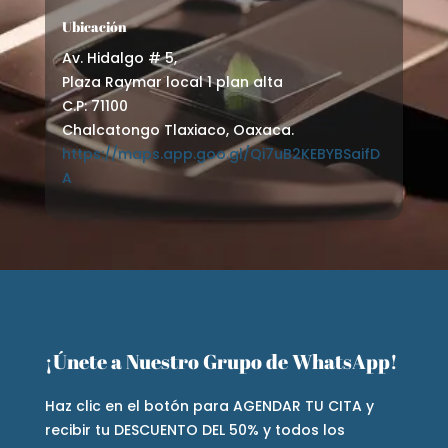
Ubicación
Av. Hidalgo # 5,
Plaza Raymar local 1 plan alta
C.P: 71100
Chalcatongo Tlaxiaco, Oaxaca.
https://maps.app.goo.gl/Qi7uB2KEBYBSaifD
A
¡Únete a Nuestro Grupo de WhatsApp!
Haz clic en el botón para AGENDAR TU CITA y
recibir tu DESCUENTO DEL 50% y todos los