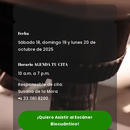
Fecha
Sábado 18, domingo 19 y lunes 20 de
octubre de 2025
Horario AGENDA TU CITA
10 a.m. a 7 p.m.
Responsable de cita:
Susana de la Mora
📲 33 1161 8200
¡Quiero Asistir al Escáner
Biocuántico!