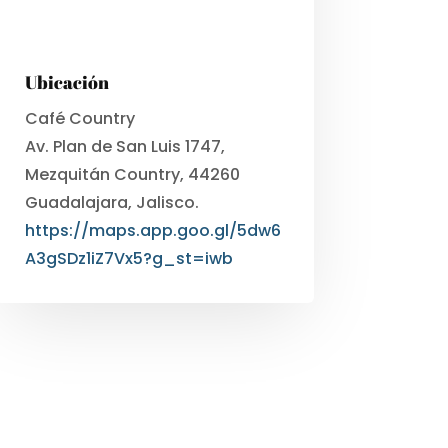
Ubicación
Café Country
Av. Plan de San Luis 1747,
Mezquitán Country, 44260
Guadalajara, Jalisco.
https://maps.app.goo.gl/5dw6
A3gSDz1iZ7Vx5?g_st=iwb