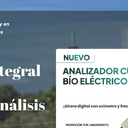
y en
es
tegral
nálisis