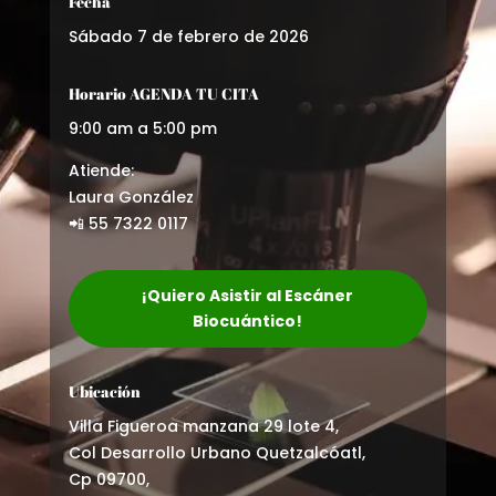
Fecha
Sábado 7 de febrero de 2026
Horario AGENDA TU CITA
9:00 am a 5:00 pm
Atiende:
Laura González
📲 55 7322 0117
¡Quiero Asistir al Escáner
Biocuántico!
Ubicación
Villa Figueroa manzana 29 lote 4,
Col Desarrollo Urbano Quetzalcóatl,
Cp 09700,