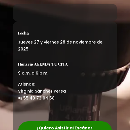
Fecha
Jueves 27 y viernes 28 de noviembre de
2025
Horario AGENDA TU CITA
9 a.m. a 6 p.m.
Atiende:
Virginia Sánchez Perea
📲 55 43 73 04 58
¡Quiero Asistir al Escáner