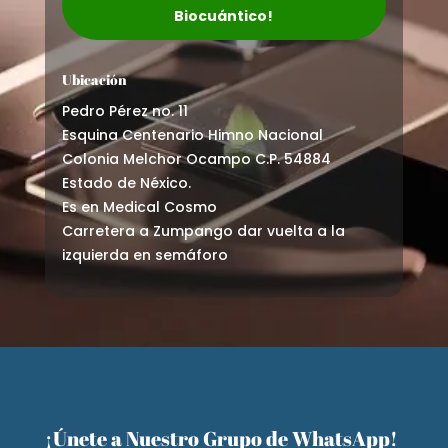
Biocuántico!
Ubicación
Pedro Pérez no. 11
Esquina Centenario Himno Nacional
Colonia Melchor Ocampo C.P. 54884
Estado de Néxico.
Es en Medical Cosmo
Carretera a Zumpango dar vuelta a la
izquierda en semáforo
¡Únete a Nuestro Grupo de WhatsApp!