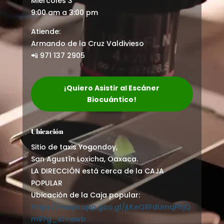
Miércoles 3
9:00 am a 3:00 pm
Atiende:
Armando de la Cruz Valdivieso
📲 971 137 2905
¡Quiero Asistir al Escáner
Biocuántico!
Ubicación
Sitio de taxis Yogondoy,
San Agustín Loxicha, Oaxaca.
LA DIRECCIÓN está cerca de la CAJA
POPULAR
Ubicación de la Caja popular:
https://maps.app.goo.gl/jLKeQ8FdUmqPhjQ
m9?g_st=awb