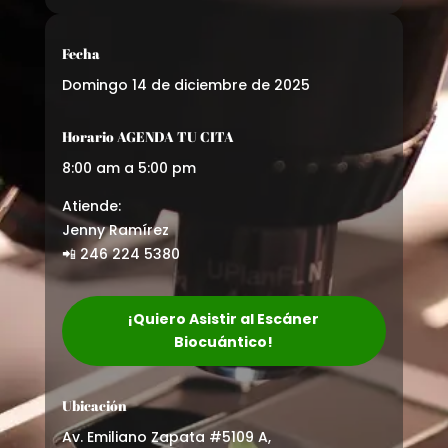
Fecha
Domingo 14 de diciembre de 2025
Horario AGENDA TU CITA
8:00 am a 5:00 pm
Atiende:
Jenny Ramírez
📲 246 224 5380
¡Quiero Asistir al Escáner
Biocuántico!
Ubicación
Av. Emiliano Zapata #5109 A,