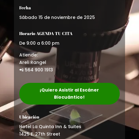
Fecha
Sábado 15 de noviembre de 2025
Horario AGENDA TU CITA
De 9:00 a 6:00 pm
Atiende:
Areli Rangel
📲 564 900 1913
¡Quiero Asistir al Escáner
Biocuántico!
Ubicación
Hotel La Quinta Inn & Suites
1425 E. 27th Street