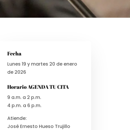
Fecha
Lunes 19 y martes 20 de enero
de 2026
Horario AGENDA TU CITA
9 a.m. a 2 p.m.
4 p.m. a 6 p.m.
Atiende:
José Ernesto Hueso Trujillo