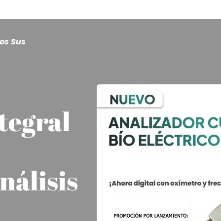
os Sus
tegral
nálisis