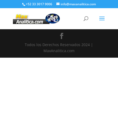
+52 33 3017 9006
info@maxanalitica.com
Todos los Derechos Reservados 2024 |
MaxAnalitica.com